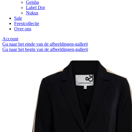
Geisha
Label Dot
Nukus
Sale
Feestcollectie
Over ons
Account
Ga naar het einde van de afbeeldingen-gallerij
Ga naar het begin van de afbeeldingen-gallerij