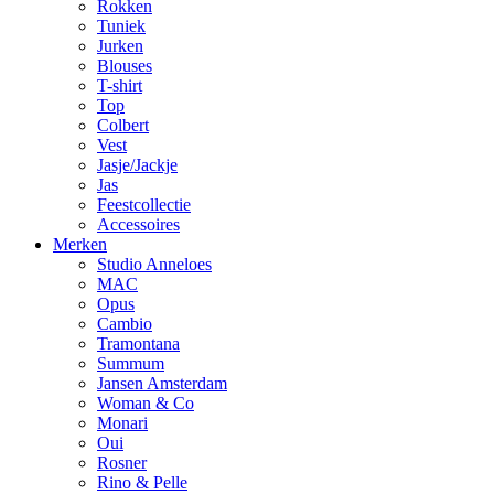
Rokken
Tuniek
Jurken
Blouses
T-shirt
Top
Colbert
Vest
Jasje/Jackje
Jas
Feestcollectie
Accessoires
Merken
Studio Anneloes
MAC
Opus
Cambio
Tramontana
Summum
Jansen Amsterdam
Woman & Co
Monari
Oui
Rosner
Rino & Pelle