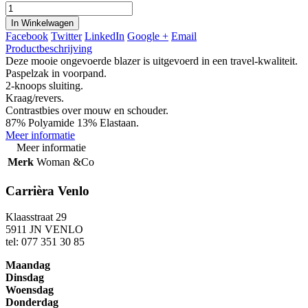
In Winkelwagen
Facebook
Twitter
LinkedIn
Google +
Email
Productbeschrijving
Deze mooie ongevoerde blazer is uitgevoerd in een travel-kwaliteit.
Paspelzak in voorpand.
2-knoops sluiting.
Kraag/revers.
Contrastbies over mouw en schouder.
87% Polyamide 13% Elastaan.
Meer informatie
Meer informatie
Merk
Woman &Co
Carrièra Venlo
Klaasstraat 29
5911 JN VENLO
tel: 077 351 30 85
Maandag
Dinsdag
Woensdag
Donderdag