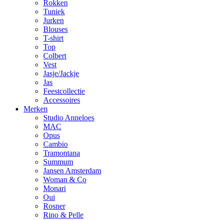
Rokken
Tuniek
Jurken
Blouses
T-shirt
Top
Colbert
Vest
Jasje/Jackje
Jas
Feestcollectie
Accessoires
Merken
Studio Anneloes
MAC
Opus
Cambio
Tramontana
Summum
Jansen Amsterdam
Woman & Co
Monari
Oui
Rosner
Rino & Pelle