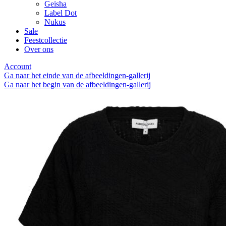
Geisha
Label Dot
Nukus
Sale
Feestcollectie
Over ons
Account
Ga naar het einde van de afbeeldingen-gallerij
Ga naar het begin van de afbeeldingen-gallerij