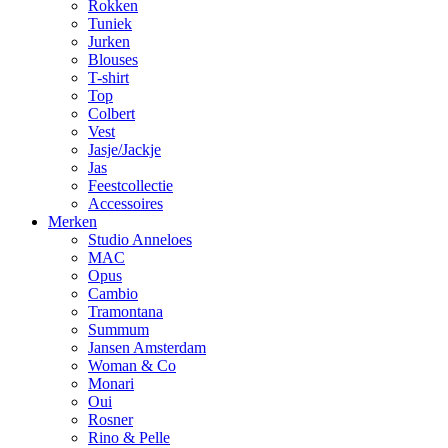
Rokken
Tuniek
Jurken
Blouses
T-shirt
Top
Colbert
Vest
Jasje/Jackje
Jas
Feestcollectie
Accessoires
Merken
Studio Anneloes
MAC
Opus
Cambio
Tramontana
Summum
Jansen Amsterdam
Woman & Co
Monari
Oui
Rosner
Rino & Pelle