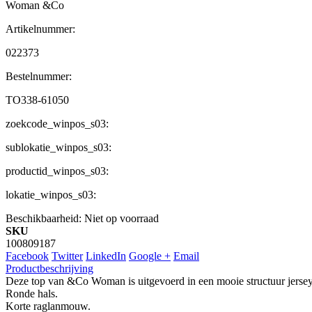
Woman &Co
Artikelnummer:
022373
Bestelnummer:
TO338-61050
zoekcode_winpos_s03:
sublokatie_winpos_s03:
productid_winpos_s03:
lokatie_winpos_s03:
Beschikbaarheid:
Niet op voorraad
SKU
100809187
Facebook
Twitter
LinkedIn
Google +
Email
Productbeschrijving
Deze top van &Co Woman is uitgevoerd in een mooie structuur jersey
Ronde hals.
Korte raglanmouw.