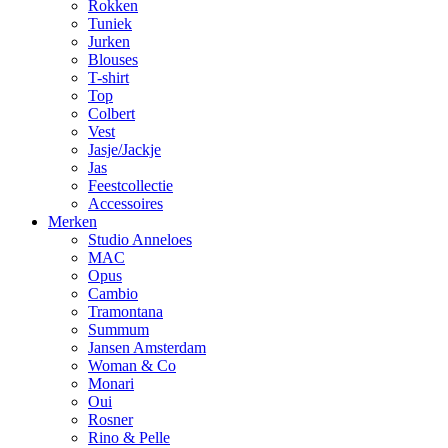
Rokken
Tuniek
Jurken
Blouses
T-shirt
Top
Colbert
Vest
Jasje/Jackje
Jas
Feestcollectie
Accessoires
Merken
Studio Anneloes
MAC
Opus
Cambio
Tramontana
Summum
Jansen Amsterdam
Woman & Co
Monari
Oui
Rosner
Rino & Pelle