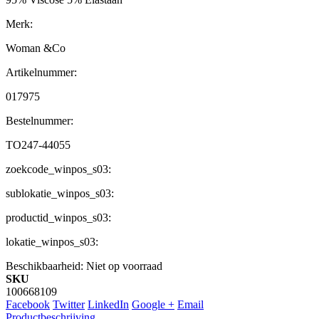
Merk:
Woman &Co
Artikelnummer:
017975
Bestelnummer:
TO247-44055
zoekcode_winpos_s03:
sublokatie_winpos_s03:
productid_winpos_s03:
lokatie_winpos_s03:
Beschikbaarheid:
Niet op voorraad
SKU
100668109
Facebook
Twitter
LinkedIn
Google +
Email
Productbeschrijving