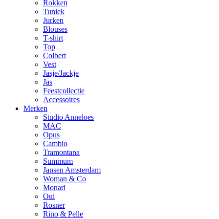
Rokken
Tuniek
Jurken
Blouses
T-shirt
Top
Colbert
Vest
Jasje/Jackje
Jas
Feestcollectie
Accessoires
Merken
Studio Anneloes
MAC
Opus
Cambio
Tramontana
Summum
Jansen Amsterdam
Woman & Co
Monari
Oui
Rosner
Rino & Pelle