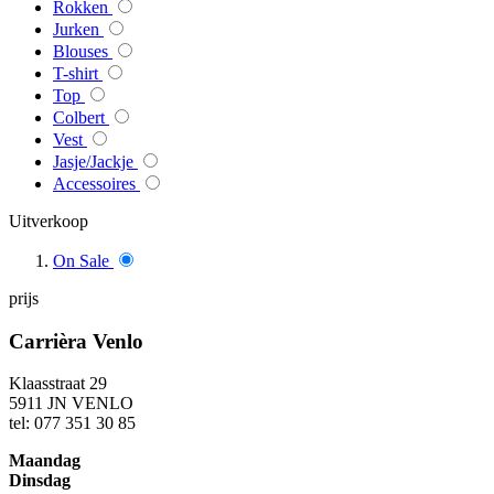
Rokken
Jurken
Blouses
T-shirt
Top
Colbert
Vest
Jasje/Jackje
Accessoires
Uitverkoop
On Sale
prijs
Carrièra Venlo
Klaasstraat 29
5911 JN VENLO
tel: 077 351 30 85
Maandag
Dinsdag