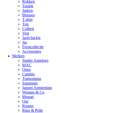
Rokken
Tuniek
Jurken
Blouses
T-shirt
Top
Colbert
Vest
Jasje/Jackje
Jas
Feestcollectie
Accessoires
Merken
Studio Anneloes
MAC
Opus
Cambio
Tramontana
Summum
Jansen Amsterdam
Woman & Co
Monari
Oui
Rosner
Rino & Pelle