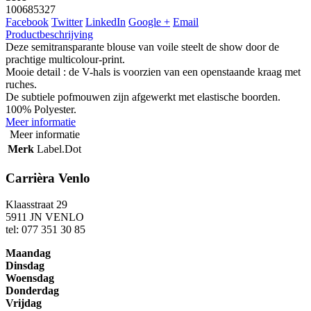
100685327
Facebook
Twitter
LinkedIn
Google +
Email
Productbeschrijving
Deze semitransparante blouse van voile steelt de show door de
prachtige multicolour-print.
Mooie detail : de V-hals is voorzien van een openstaande kraag met
ruches.
De subtiele pofmouwen zijn afgewerkt met elastische boorden.
100% Polyester.
Meer informatie
Meer informatie
Merk
Label.Dot
Carrièra Venlo
Klaasstraat 29
5911 JN VENLO
tel: 077 351 30 85
Maandag
Dinsdag
Woensdag
Donderdag
Vrijdag