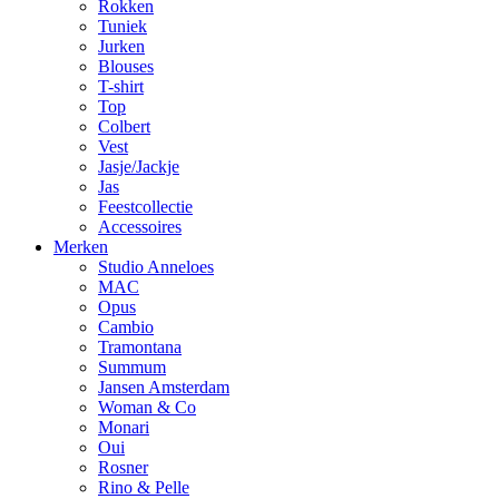
Rokken
Tuniek
Jurken
Blouses
T-shirt
Top
Colbert
Vest
Jasje/Jackje
Jas
Feestcollectie
Accessoires
Merken
Studio Anneloes
MAC
Opus
Cambio
Tramontana
Summum
Jansen Amsterdam
Woman & Co
Monari
Oui
Rosner
Rino & Pelle