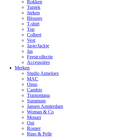
Rokken
Tuniek
Jurken
Blouses
T-shirt
Top
Colbert
Vest
Jasje/Jackje
Jas
Feestcollectie
Accessoires
Merken
Studio Anneloes
MAC
Opus
Cambio
Tramontana
Summum
Jansen Amsterdam
Woman & Co
Monari
Oui
Rosner
Rino & Pelle