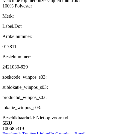
Match de top met onze satijnen midi-rok!
100% Polyester
Merk:
Label.Dot
Artikelnummer:
017811
Bestelnummer:
2421030-629
zoekcode_winpos_s03:
sublokatie_winpos_s03:
productid_winpos_s03:
lokatie_winpos_s03:
Beschikbaarheid:
Niet op voorraad
SKU
100685319
Facebook
Twitter
LinkedIn
Google +
Email