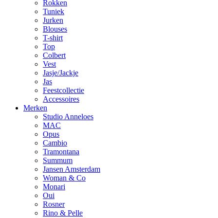
Rokken
Tuniek
Jurken
Blouses
T-shirt
Top
Colbert
Vest
Jasje/Jackje
Jas
Feestcollectie
Accessoires
Merken
Studio Anneloes
MAC
Opus
Cambio
Tramontana
Summum
Jansen Amsterdam
Woman & Co
Monari
Oui
Rosner
Rino & Pelle