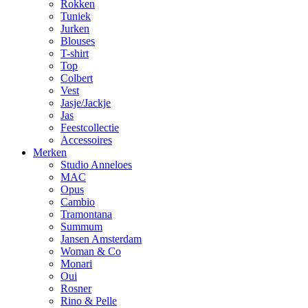
Rokken
Tuniek
Jurken
Blouses
T-shirt
Top
Colbert
Vest
Jasje/Jackje
Jas
Feestcollectie
Accessoires
Merken
Studio Anneloes
MAC
Opus
Cambio
Tramontana
Summum
Jansen Amsterdam
Woman & Co
Monari
Oui
Rosner
Rino & Pelle