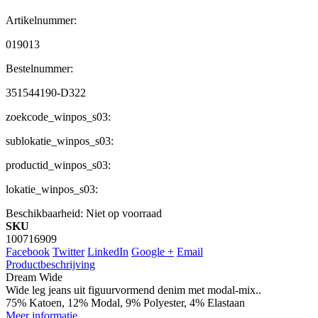
Artikelnummer:
019013
Bestelnummer:
351544190-D322
zoekcode_winpos_s03:
sublokatie_winpos_s03:
productid_winpos_s03:
lokatie_winpos_s03:
Beschikbaarheid:
Niet op voorraad
SKU
100716909
Facebook
Twitter
LinkedIn
Google +
Email
Productbeschrijving
Dream Wide
Wide leg jeans uit figuurvormend denim met modal-mix..
75% Katoen, 12% Modal, 9% Polyester, 4% Elastaan
Meer informatie