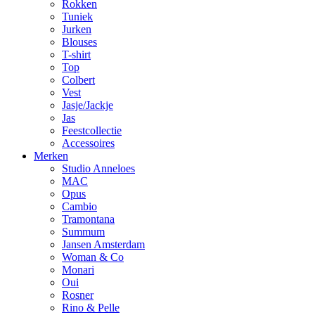
Rokken
Tuniek
Jurken
Blouses
T-shirt
Top
Colbert
Vest
Jasje/Jackje
Jas
Feestcollectie
Accessoires
Merken
Studio Anneloes
MAC
Opus
Cambio
Tramontana
Summum
Jansen Amsterdam
Woman & Co
Monari
Oui
Rosner
Rino & Pelle