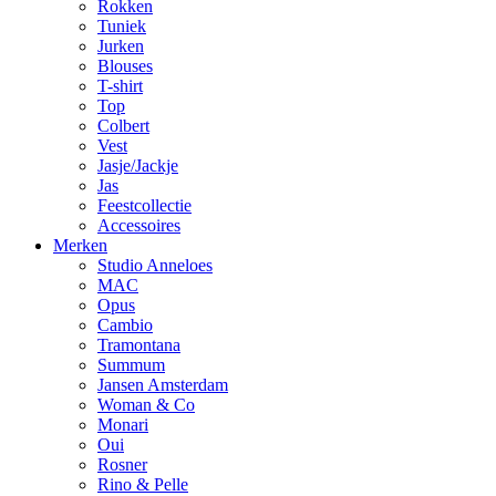
Rokken
Tuniek
Jurken
Blouses
T-shirt
Top
Colbert
Vest
Jasje/Jackje
Jas
Feestcollectie
Accessoires
Merken
Studio Anneloes
MAC
Opus
Cambio
Tramontana
Summum
Jansen Amsterdam
Woman & Co
Monari
Oui
Rosner
Rino & Pelle