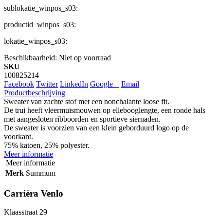
sublokatie_winpos_s03:
productid_winpos_s03:
lokatie_winpos_s03:
Beschikbaarheid:
Niet op voorraad
SKU
100825214
Facebook
Twitter
LinkedIn
Google +
Email
Productbeschrijving
Sweater van zachte stof met een nonchalante loose fit.
De trui heeft vleermuismouwen op ellebooglengte, een ronde hals
met aangesloten ribboorden en sportieve siernaden.
De sweater is voorzien van een klein geborduurd logo op de
voorkant.
75% katoen, 25% polyester.
Meer informatie
Meer informatie
Merk
Summum
Carrièra Venlo
Klaasstraat 29