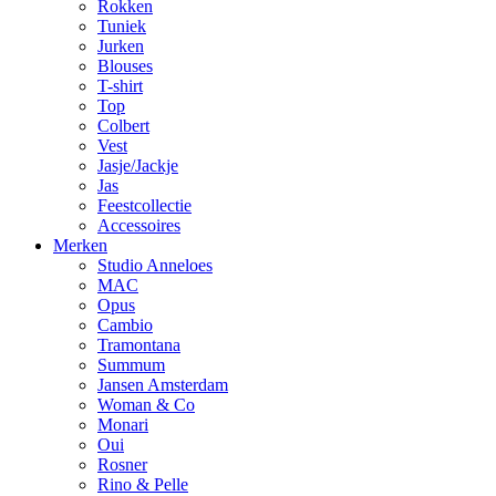
Rokken
Tuniek
Jurken
Blouses
T-shirt
Top
Colbert
Vest
Jasje/Jackje
Jas
Feestcollectie
Accessoires
Merken
Studio Anneloes
MAC
Opus
Cambio
Tramontana
Summum
Jansen Amsterdam
Woman & Co
Monari
Oui
Rosner
Rino & Pelle