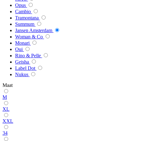
Opus
Cambio
Tramontana
Summum
Jansen Amsterdam
Woman & Co
Monari
Oui
Rino & Pelle
Geisha
Label Dot
Nukus
Maat
M
XL
XXL
34