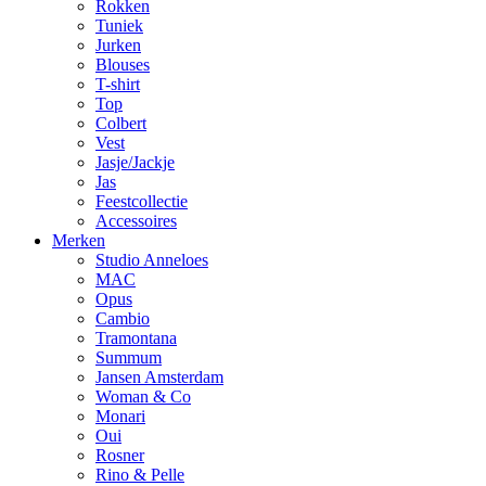
Rokken
Tuniek
Jurken
Blouses
T-shirt
Top
Colbert
Vest
Jasje/Jackje
Jas
Feestcollectie
Accessoires
Merken
Studio Anneloes
MAC
Opus
Cambio
Tramontana
Summum
Jansen Amsterdam
Woman & Co
Monari
Oui
Rosner
Rino & Pelle