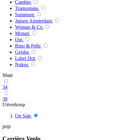
Cambio
Tramontana
Summum
Jansen Amsterdam
Woman & Co
Monari
Oui
Rino & Pelle
Geisha
Label Dot
Nukus
Maat
34
38
Uitverkoop
On Sale
prijs
Carrièra Venlo